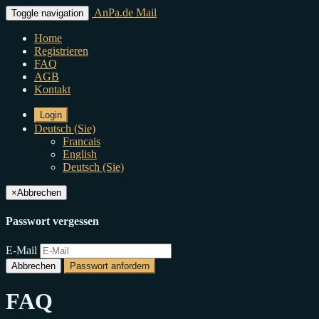
AnPa.de Mail
Toggle navigation
Home
Registrieren
FAQ
AGB
Kontakt
Login
Deutsch (Sie)
Francais
English
Deutsch (Sie)
×
Abbrechen
Passwort vergessen
E-Mail
Abbrechen
Passwort anfordern
FAQ