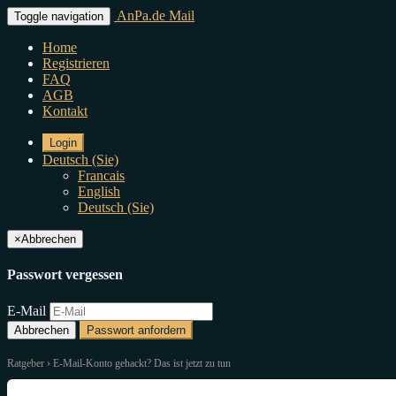
AnPa.de Mail
Toggle navigation
Home
Registrieren
FAQ
AGB
Kontakt
Login
Deutsch (Sie)
Francais
English
Deutsch (Sie)
×
Abbrechen
Passwort vergessen
E-Mail
Abbrechen
Passwort anfordern
Ratgeber
› E-Mail-Konto gehackt? Das ist jetzt zu tun